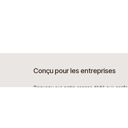
Conçu pour les entreprises
Bienvenu sur notre espace dédié aux profe
vous soyez revendeur, transformateur ou c
vous trouverez ici des services adaptés à v
votre croissance.
Bonne visite !